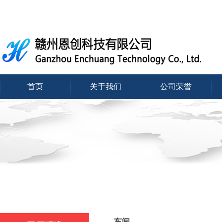
首页
关于我们
公司荣誉
车间