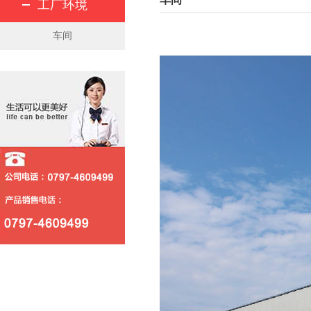
工厂环境
车间