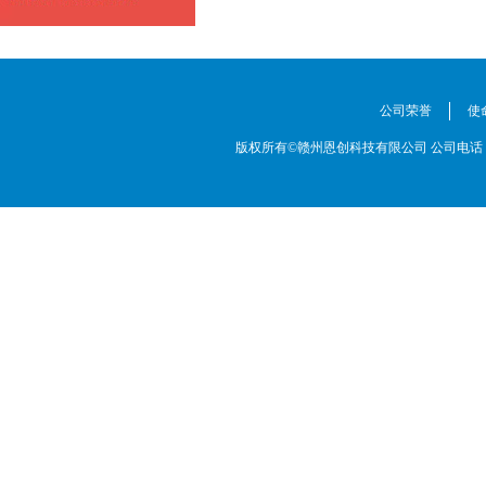
公司荣誉
使
版权所有©赣州恩创科技有限公司 公司电话：0797-460